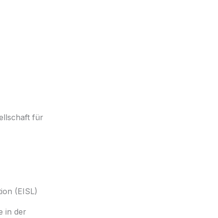
llschaft für
tion (EISL)
e in der